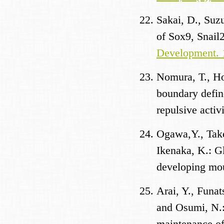
Sakai, D., Suz
of Sox9, Snail
Development. 
Nomura, T., Ho
boundary defin
repulsive activ
Ogawa,Y., Take
Ikenaka, K.: Gl
developing mou
Arai, Y., Funa
and Osumi, N.:
maintenance of