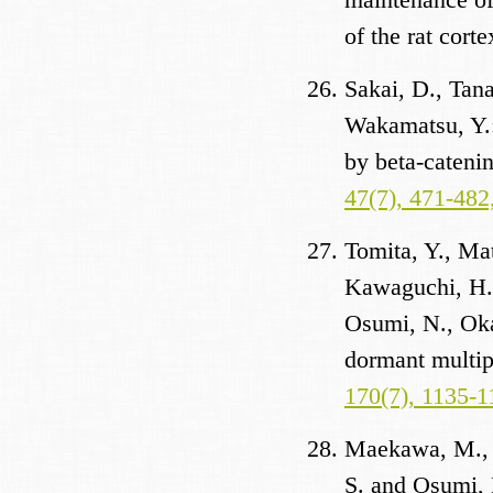
of the rat cort
Sakai, D., Tan
Wakamatsu, Y.:
by beta-caten
47(7), 471-482
Tomita, Y., Ma
Kawaguchi, H.,
Osumi, N., Oka
dormant multip
170(7), 1135-1
Maekawa, M., T
S. and Osumi, 