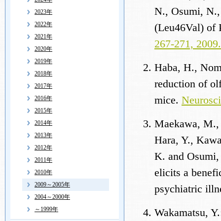
N., Osumi, N.,
2023年
2022年
(Leu46Val) of 
2021年
267-271, 2009.
2020年
2019年
Haba, H., Nomu
2018年
reduction of o
2017年
mice.
Neurosci
2016年
2015年
Maekawa, M., 
2014年
2013年
Hara, Y., Kawa
2012年
K. and Osumi, 
2011年
elicits a benefi
2010年
2009～2005年
psychiatric ill
2004～2000年
～1999年
Wakamatsu, Y.: