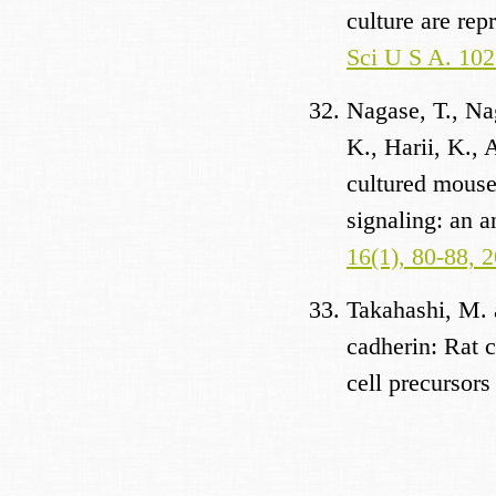
culture are re
Sci U S A. 102
Nagase, T., Na
K., Harii, K., 
cultured mouse
signaling: an 
16(1), 80-88, 
Takahashi, M. a
cadherin: Rat 
cell precursor