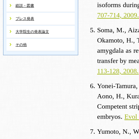
isoforms durin
総説・図書
707-714, 2009.
プレス発表
Soma, M., Aiza
大学院生の発表論文
Okamoto, H., T
その他
amygdala as re
transfer by mea
113-128, 2008.
Yonei-Tamura, 
Aono, H., Kura
Competent strip
embryos.
Evol 
Yumoto, N., Wak