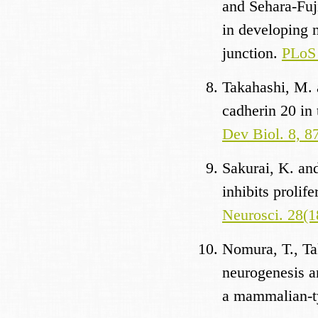
and Sehara-Fu
in developing n
junction.
PLoS 
Takahashi, M. 
cadherin 20 in
Dev Biol. 8, 8
Sakurai, K. an
inhibits prolif
Neurosci. 28(1
Nomura, T., Ta
neurogenesis a
a mammalian-t