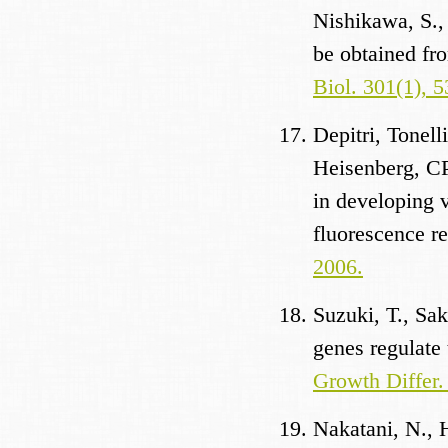
Nishikawa, S., 
be obtained fr
Biol. 301(1), 5
Depitri, Tonell
Heisenberg, CP
in developing v
fluorescence r
2006.
Suzuki, T., Sa
genes regulate 
Growth Differ.
Nakatani, N., H