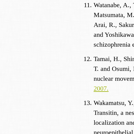
Watanabe, A., 
Matsumata, M.,
Arai, R., Saku
and Yoshikawa, 
schizophrenia
Tamai, H., Shi
T. and Osumi, N
nuclear moveme
2007.
Wakamatsu, Y.,
Transitin, a ne
localization an
neuroepithelial