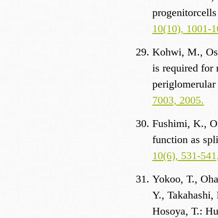
progenitorcell
10(10), 1001-1
Kohwi, M., Osu
is required for
periglomerular 
7003, 2005.
Fushimi, K., 
function as sp
10(6), 531-541
Yokoo, T., Oha
Y., Takahashi,
Hosoya, T.: H