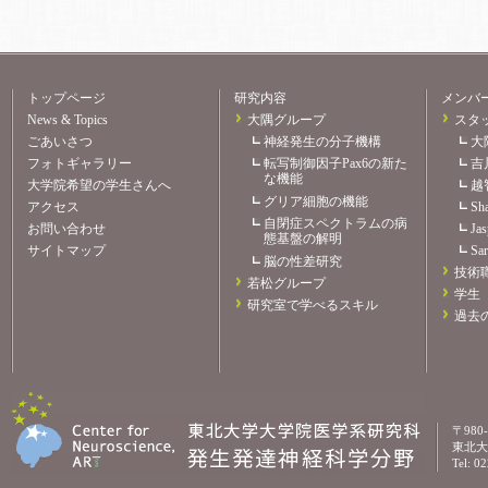
トップページ
研究内容
メンバ
News & Topics
大隅グループ
スタ
ごあいさつ
神経発生の分子機構
大
フォトギャラリー
転写制御因子Pax6の新た
吉
な機能
大学院希望の学生さんへ
越
グリア細胞の機能
アクセス
Sh
自閉症スペクトラムの病
お問い合わせ
Jas
態基盤の解明
サイトマップ
Sar
脳の性差研究
技術
若松グループ
学生
研究室で学べるスキル
過去
〒98
東北大
Tel: 0