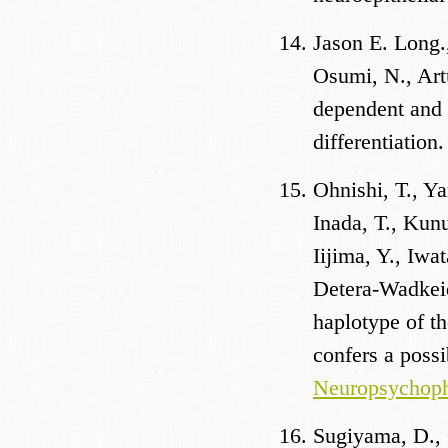
Jason E. Long.
Osumi, N., Art
dependent and 
differentiation
Ohnishi, T., Ya
Inada, T., Kun
Iijima, Y., Iwa
Detera-Wadkeiq
haplotype of t
confers a possi
Neuropsychoph
Sugiyama, D., 