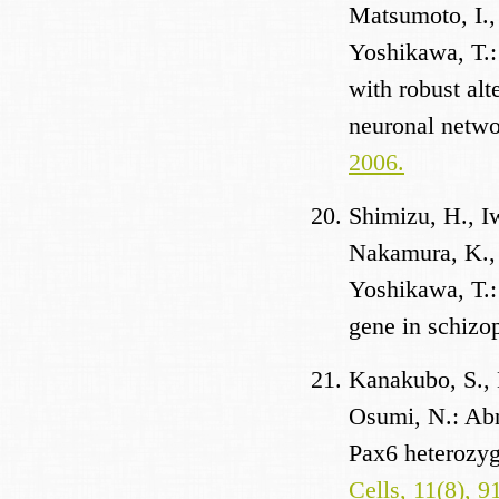
Matsumoto, I.,
Yoshikawa, T.:
with robust alt
neuronal netwo
2006.
Shimizu, H., I
Nakamura, K., 
Yoshikawa, T.:
gene in schizo
Kanakubo, S., 
Osumi, N.: Abno
Pax6 heterozyg
Cells, 11(8), 9