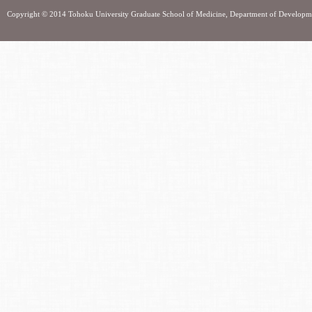
Copyright © 2014 Tohoku University Graduate School of Medicine, Department of Developm